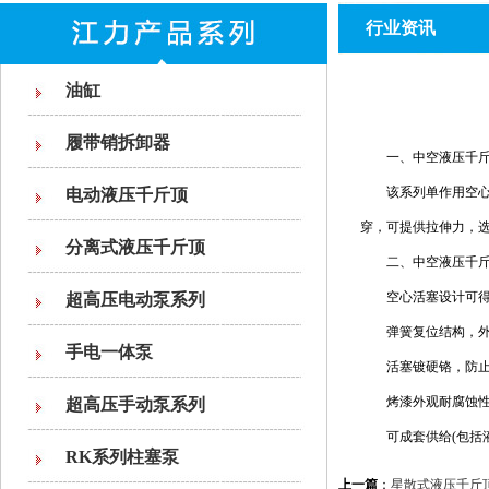
行业资讯
油缸
履带销拆卸器
一、中空液压千斤
该系列单作用空心千
电动液压千斤顶
穿，可提供拉伸力，
分离式液压千斤顶
二、中空液压千斤
空心活塞设计可得
超高压电动泵系列
弹簧复位结构，外
手电一体泵
活塞镀硬铬，防止
烤漆外观耐腐蚀性
超高压手动泵系列
可成套供给(包括液
RK系列柱塞泵
上一篇
：
星散式液压千斤