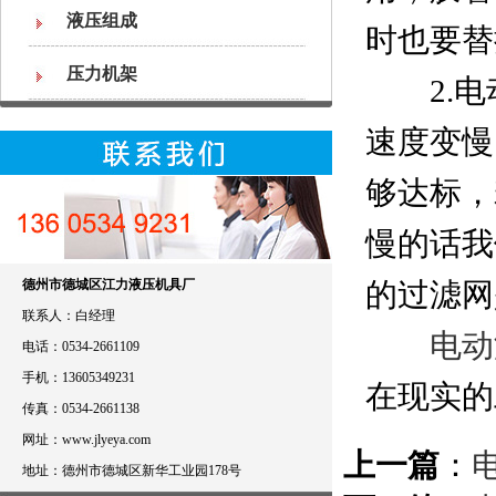
液压组成
时也要替
压力机架
2.电
速度变慢
够达标，
慢的话我
德州市德城区江力液压机具厂
的过滤网
联系人：白经理
电动
电话：0534-2661109
手机：13605349231
在现实的
传真：0534-2661138
网址：www.jlyeya.com
上一篇
：
地址：德州市德城区新华工业园178号